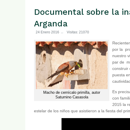
Documental sobre la in
Arganda
24 Enero 2016
Visitas: 21070
Reciente
por la p
nuestro v
par de m
construir
puesta en
cautividad
Es precis
Macho de cernícalo primilla, autor
Saturnino Casasola
con famil
2015 la r
estelar de los niños que asistieron a la fiesta del prim