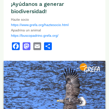
¡Ayúdanos a generar
biodiversidad!
Hazte socio
https://www.grefa.org/haztesocio.html
Apadrina un animal
https://buscopadrino.grefa.org/
Facebook
Mastodon
Email
Share