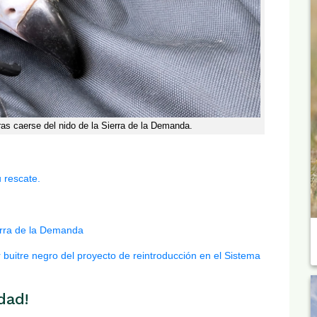
tras caerse del nido de la Sierra de la Demanda.
 rescate.
erra de la Demanda
 buitre negro del proyecto de reintroducción en el Sistema
dad!