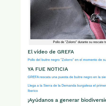
Pollo de "Zolorro" durante su rescate 
El vídeo de GREFA
Pollo del buitre negro "Zolorro" en el momento de su
YA FUE NOTICIA
GREFA rescata una puesta de buitre negro en la si
Llega a la Sierra de la Demanda burgalesa el primer
Iberico
¡Ayúdanos a generar biodiversi