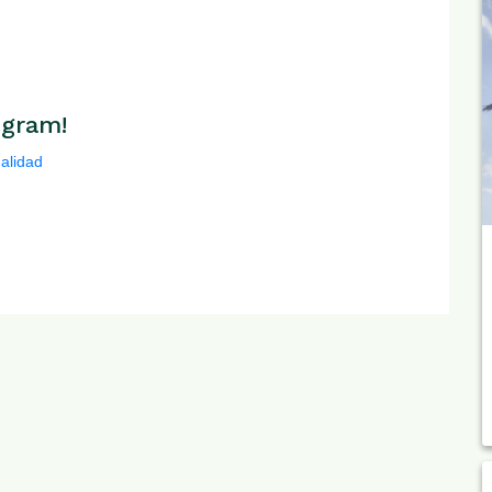
egram!
ualidad