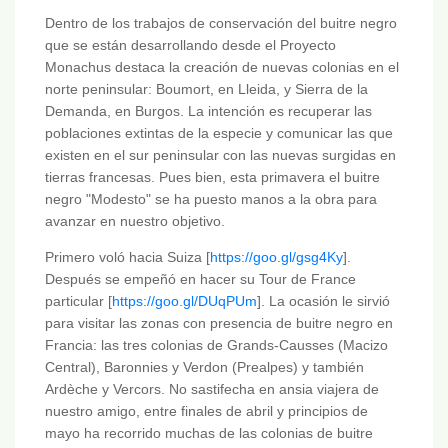
Dentro de los trabajos de conservación del buitre negro
que se están desarrollando desde el Proyecto
Monachus destaca la creación de nuevas colonias en el
norte peninsular: Boumort, en Lleida, y Sierra de la
Demanda, en Burgos. La intención es recuperar las
poblaciones extintas de la especie y comunicar las que
existen en el sur peninsular con las nuevas surgidas en
tierras francesas. Pues bien, esta primavera el buitre
negro "Modesto" se ha puesto manos a la obra para
avanzar en nuestro objetivo.
Primero voló hacia Suiza [
https://goo.gl/gsg4Ky
].
Después se empeñó en hacer su Tour de France
particular [
https://goo.gl/DUqPUm
]. La ocasión le sirvió
para visitar las zonas con presencia de buitre negro en
Francia: las tres colonias de Grands-Causses (Macizo
Central), Baronnies y Verdon (Prealpes) y también
Ardèche y Vercors. No sastifecha en ansia viajera de
nuestro amigo, entre finales de abril y principios de
mayo ha recorrido muchas de las colonias de buitre