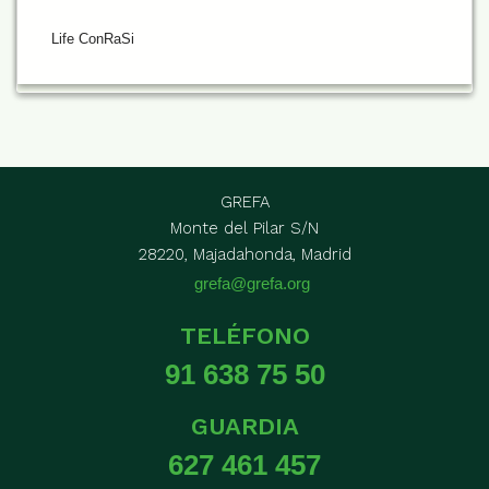
Life ConRaSi
GREFA
Monte del Pilar S/N
28220, Majadahonda, Madrid
grefa@grefa.org
TELÉFONO
91 638 75 50
GUARDIA
627 461 457