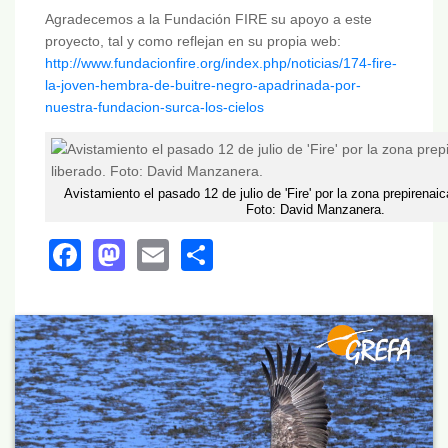
Agradecemos a la Fundación FIRE su apoyo a este
proyecto, tal y como reflejan en su propia web:
http://www.fundacionfire.org/index.php/noticias/174-fire-
la-joven-hembra-de-buitre-negro-apadrinada-por-
nuestra-fundacion-surca-los-cielos
Avistamiento el pasado 12 de julio de 'Fire' por la zona prepirenaic
Foto: David Manzanera.
Facebook
Mastodon
Email
Share