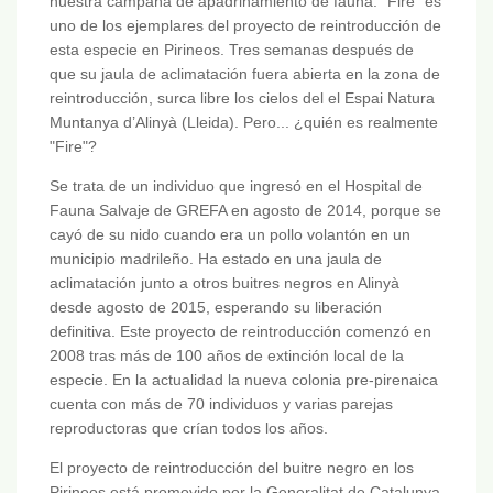
nuestra campaña de apadrinamiento de fauna. "Fire" es
uno de los ejemplares del proyecto de reintroducción de
esta especie en Pirineos. Tres semanas después de
que su jaula de aclimatación fuera abierta en la zona de
reintroducción, surca libre los cielos del el Espai Natura
Muntanya d’Alinyà (Lleida). Pero... ¿quién es realmente
"Fire"?
Se trata de un individuo que ingresó en el Hospital de
Fauna Salvaje de GREFA en agosto de 2014, porque se
cayó de su nido cuando era un pollo volantón en un
municipio madrileño. Ha estado en una jaula de
aclimatación junto a otros buitres negros en Alinyà
desde agosto de 2015, esperando su liberación
definitiva. Este proyecto de reintroducción comenzó en
2008 tras más de 100 años de extinción local de la
especie. En la actualidad la nueva colonia pre-pirenaica
cuenta con más de 70 individuos y varias parejas
reproductoras que crían todos los años.
El proyecto de reintroducción del buitre negro en los
Pirineos está promovido por la Generalitat de Catalunya