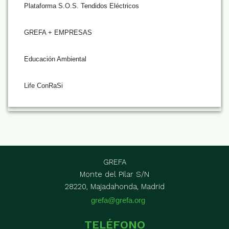
Plataforma S.O.S. Tendidos Eléctricos
GREFA + EMPRESAS
Educación Ambiental
Life ConRaSi
GREFA
Monte del Pilar S/N
28220, Majadahonda, Madrid
grefa@grefa.org
TELÉFONO