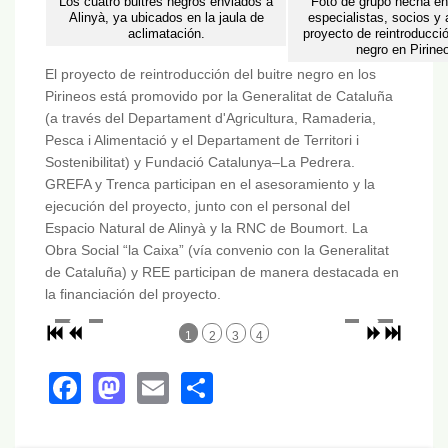
Los cuatro buitres negros enviados a
Foto de grupo hecha en
Alinyà, ya ubicados en la jaula de
especialistas, socios y
aclimatación.
proyecto de reintroducció
negro en Pirine
El proyecto de reintroducción del buitre negro en los
Pirineos está promovido por la Generalitat de Cataluña
(a través del Departament d'Agricultura, Ramaderia,
Pesca i Alimentació y el Departament de Territori i
Sostenibilitat) y Fundació Catalunya–La Pedrera.
GREFA y Trenca participan en el asesoramiento y la
ejecución del proyecto, junto con el personal del
Espacio Natural de Alinyà y la RNC de Boumort. La
Obra Social “la Caixa” (vía convenio con la Generalitat
de Cataluña) y REE participan de manera destacada en
la financiación del proyecto.
1
2
3
4
Facebook
Mastodon
Email
Share