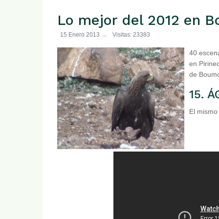
Lo mejor del 2012 en B
15 Enero 2013
Visitas: 23383
40 escena
en Pirine
de Boumor
15. 
El mismo