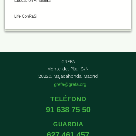
Educación Ambiental
Life ConRaSi
GREFA
Monte del Pilar S/N
28220, Majadahonda, Madrid
grefa@grefa.org
TELÉFONO
91 638 75 50
GUARDIA
627 461 457