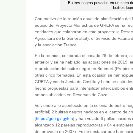
Buitres negros posados en un risco de
buitres leo
Con motivo de la reunión anual de planificación del 
equipo del Proyecto Monachus de GREFA se ha reuni
entidades que colaboran en este proyecto: la Res
Agricultura de la Generalitat), el Servicio de Fauna d
y la asociación Trenca.
En la reunión, celebrada el pasado 28 de febrero, s
anterior y se ha hablado las actuaciones de 2019,
reproducción del buitre negro en Boumort (Prepirineo
otras cinco formadas. En esta ocasión se han expue
GREFA y con la Junta de Castilla y León se está de
hecho propuestas para intensificar intercambios en
ambos ubicados en Reservas de Caza.
Volviendo a lo acontecido en la colonia de buitre n
artificial) 2 buitres negros nacidos en el centro d
[
https://goo.gl/fgyfoa
] y han volado 6 pollos nacidos 
alcanzado 12 parejas reproductoras y 64 ejemplares 
del proyecto en 2007). Es de destacar que han naci