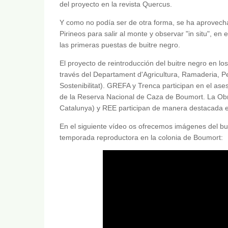
del proyecto en la revista Quercus.
Y como no podía ser de otra forma, se ha aprovech
Pirineos para salir al monte y observar "in situ", en
las primeras puestas de buitre negro.
El proyecto de reintroducción del buitre negro en lo
través del Departament d'Agricultura, Ramaderia, Pes
Sostenibilitat). GREFA y Trenca participan en el ase
de la Reserva Nacional de Caza de Boumort. La Obra 
Catalunya) y REE participan de manera destacada en
En el siguiente vídeo os ofrecemos imágenes del bui
temporada reproductora en la colonia de Boumort: