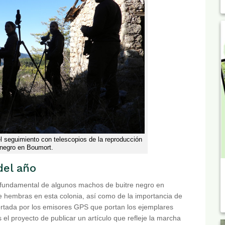
seguimiento con telescopios de la reproducción
e negro en Boumort.
del año
 fundamental de algunos machos de buitre negro en
e hembras en esta colonia, así como de la importancia de
portada por los emisores GPS que portan los ejemplares
l proyecto de publicar un artículo que refleje la marcha