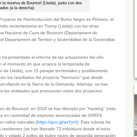
 la reserva de Boumort (Lleida), junto con dos
nados (a la derecha).
Proyecto de Reintroducción del Buitre Negro en Pirineos, el
do recientemente en Tremp (Lleida) con las otras
erva Nacional de Caza de Boumort (Departament de
el Departament de Territori y Sostenibilitat de la Generalitat
e ha presentado el informe de las actuaciones del año
 en el momento en que arranca la temporada de
 de Lleida), con 15 parejas territoriales y posiblemente
sto los resultados del proyecto "hermano" que desde
sarrollando en la Sierra de la Demanda. Además, se han
tre las entidades que promueven estos dos proyectos,
egro de Boumort, en 2018 se han liberado por "hacking" (nido
e cría en cautividad de especies amenazadas de GREFA
en nidos naturales [
https://goo.gl/axYyrh
]. Esta colonia ha
residentes (se han liberado 73 individuos desde el inicio
do y volado 2 pollos de buitre negro de segunda generación