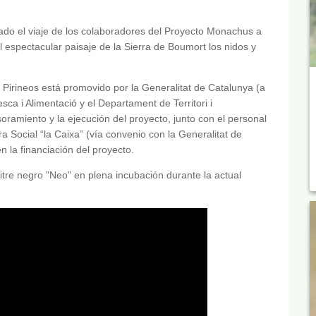
ado el viaje de los colaboradores del Proyecto Monachus a
 el espectacular paisaje de la Sierra de Boumort los nidos y
s Pirineos está promovido por la Generalitat de Catalunya (a
ca i Alimentació y el Departament de Territori i
soramiento y la ejecución del proyecto, junto con el personal
Social “la Caixa” (vía convenio con la Generalitat de
 la financiación del proyecto.
tre negro "Neo" en plena incubación durante la actual