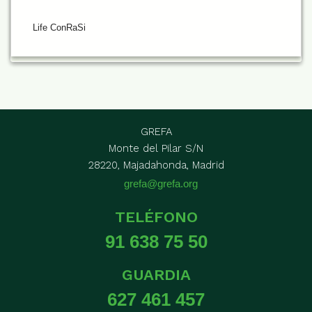
Life ConRaSi
GREFA
Monte del Pilar S/N
28220, Majadahonda, Madrid
grefa@grefa.org
TELÉFONO
91 638 75 50
GUARDIA
627 461 457