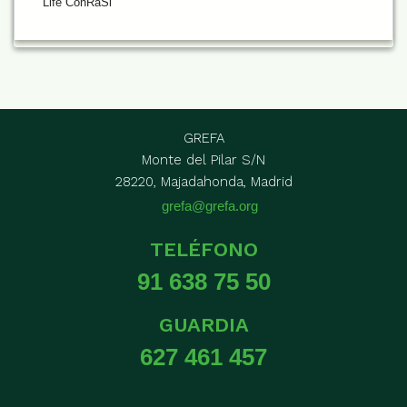
Life ConRaSi
GREFA
Monte del Pilar S/N
28220, Majadahonda, Madrid
grefa@grefa.org
TELÉFONO
91 638 75 50
GUARDIA
627 461 457