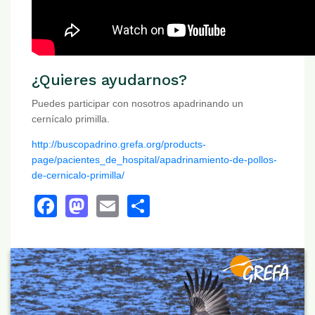
¿Quieres ayudarnos?
Puedes participar con nosotros apadrinando un
cernícalo primilla.
http://buscopadrino.grefa.org/products-
page/pacientes_de_hospital/apadrinamiento-de-pollos-
de-cernicalo-primilla/
Facebook
Mastodon
Email
Share