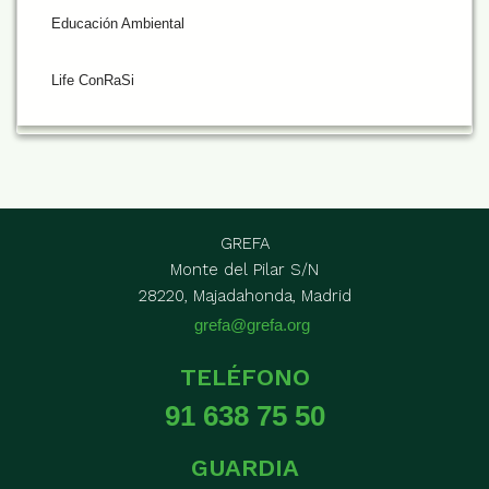
Educación Ambiental
Life ConRaSi
GREFA
Monte del Pilar S/N
28220, Majadahonda, Madrid
grefa@grefa.org
TELÉFONO
91 638 75 50
GUARDIA