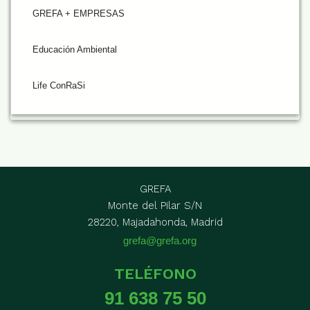
GREFA + EMPRESAS
Educación Ambiental
Life ConRaSi
GREFA
Monte del Pilar S/N
28220, Majadahonda, Madrid
grefa@grefa.org
TELÉFONO
91 638 75 50