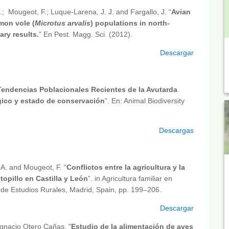
B.; Mougeot, F.; Luque-Larena, J. J. and Fargallo, J. “
Avian
mon vole (
Microtus arvalis
) populations in north-
ary results.
” En Pest. Magg. Sci. (2012).
Descargar
Tendencias Poblacionales Recientes de la Avutarda
ogico y estado de conservación
”. En: Animal Biodiversity
Descargas
, A. and Mougeot, F. “
Conflictos entre la agricultura y la
topillo en Castilla y León
”. in Agricultura familiar en
e Estudios Rurales, Madrid, Spain, pp. 199–206.
Descargar
gnacio Otero Cañas. "
Estudio de la alimentación de aves