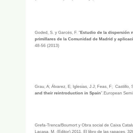
Goded, S. y Garcés, F. "
Estudio de la dispersión n
primillares de la Comunidad de Madrid y aplica
48-56 (2013)
Grau, A; Álvarez, E; Iglesias, J.J; Feas, F; Castillo, S
and their reintroduction in Spain
”.European Semin
Grefa-Trenca/Boumort y Obra social de Caixa Catalu
Lacasa, M. (Editor),2011. El libro de las rapaces. 3