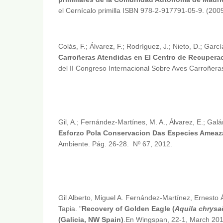
el Cernícalo primilla ISBN 978-2-917791-05-9. (200
Colás, F.; Álvarez, F.; Rodríguez, J.; Nieto, D.; Garcí
Carroñeras Atendidas en El Centro de Recupera
del II Congreso Internacional Sobre Aves Carroñer
Gil, A.; Fernández-Martínes, M. A., Álvarez, E.; Galán
Esforzo Pola Conservacion Das Especies Amea
Ambiente. Pág. 26-28. Nº 67, 2012.
Gil Alberto, Miguel A. Fernández-Martínez, Ernesto
Tapia. "
Recovery of Golden Eagle (
Aquila chrysa
(Galicia, NW Spain)
.En Wingspan, 22-1, March 201