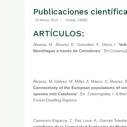
Publicaciones científi
10 Marzo 2013
Visitas: 24898
ARTÍCULOS:
Álvarez, M.; Álvarez, E.; González, F.; Otero, I. “
Vul
Necrófagas a través de Corredores
”. En Conama1
Álvarez, M; Gálvez, M; Millet, A; Marco, X; Álvarez, 
Connectivity of the European populations of ci
species into Catalonia
”. En: Zuberogoitia, I. & M
Forest-Dwelling Raptors.
Camarero Esparza, T.; Paz Luna, A.; Garcés Toledano
primillares de la Comunidad Autónoma de Madri