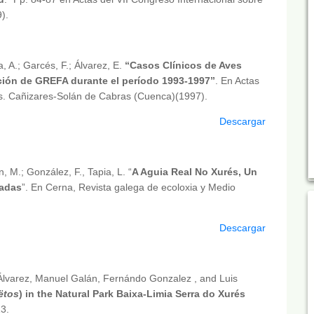
9).
a, A.; Garcés, F.; Álvarez, E.
“Casos Clínicos de Aves
ción de GREFA durante el período 1993-1997”
. En Actas
as. Cañizares-Solán de Cabras (Cuenca)(1997).
Descargar
, M.; González, F., Tapia, L. “
A Aguia Real No Xurés, Un
zadas
”. En Cerna, Revista galega de ecoloxia y Medio
Descargar
 Álvarez, Manuel Galán, Fernándo Gonzalez , and Luis
ëtos
) in the Natural Park Baixa-Limia Serra do Xurés
3.