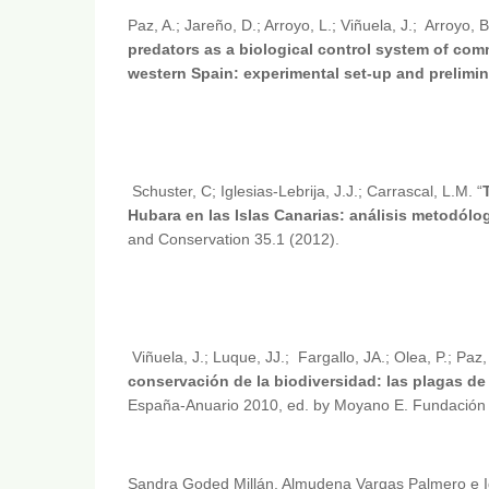
Paz, A.; Jareño, D.; Arroyo, L.; Viñuela, J.; Arroyo, 
predators as a biological control system of com
western Spain: experimental set-up and prelimin
Schuster, C; Iglesias-Lebrija, J.J.; Carrascal, L.M. “
Hubara en las Islas Canarias: análisis metodól
and Conservation 35.1 (2012).
Viñuela, J.; Luque, JJ.; Fargallo, JA.; Olea, P.; Paz
conservación de la biodiversidad: las plagas de 
España-Anuario 2010, ed. by Moyano E. Fundación d
Sandra Goded Millán, Almudena Vargas Palmero e I