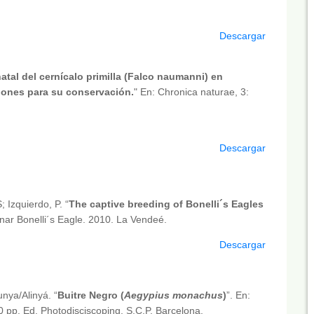
Descargar
atal del cernícalo primilla (Falco naumanni) en
ciones para su conservación.
" En: Chronica naturae, 3:
Descargar
; Izquierdo, P. “
The captive breeding of Bonelli´s Eagles
ar Bonelli´s Eagle. 2010. La Vendeé.
Descargar
nya/Alinyá. “
Buitre Negro (
Aegypius monachus
)
”. En:
20 pp. Ed. Photodisciscoping, S.C.P. Barcelona.