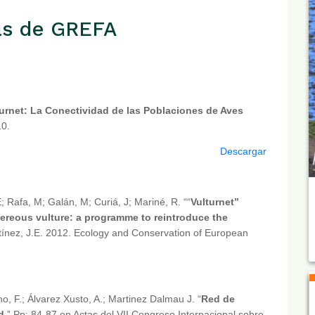
cas de GREFA
turnet: La Conectividad de las Poblaciones de Aves
0.
Descargar
E; Rafa, M; Galán, M; Curiá, J; Mariné, R. ““
Vulturnet”
nereous vulture: a programme to reintroduce the
artínez, J.E. 2012. Ecology and Conservation of European
, F.; Álvarez Xusto, A.; Martinez Dalmau J. “
Red de
d
.” Pp: 84-87 en Actas del VII Congreso Internacional sobre