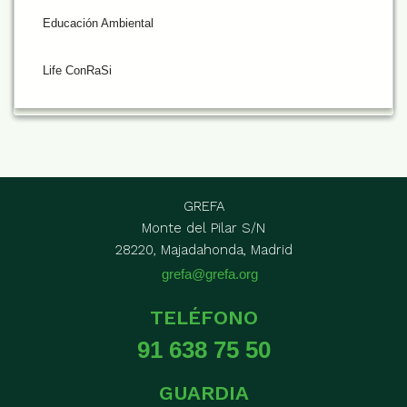
Educación Ambiental
Life ConRaSi
GREFA
Monte del Pilar S/N
28220, Majadahonda, Madrid
grefa@grefa.org
TELÉFONO
91 638 75 50
GUARDIA