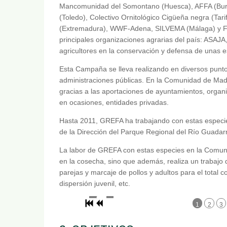
Mancomunidad del Somontano (Huesca), AFFA (Bur
(Toledo), Colectivo Ornitológico Cigüeña negra (T
(Extremadura), WWF-Adena, SILVEMA (Málaga) 
principales organizaciones agrarias del país: ASAJ
agricultores en la conservación y defensa de unas 
Esta Campaña se lleva realizando en diversos puntos
administraciones públicas. En la Comunidad de M
gracias a las aportaciones de ayuntamientos, organi
en ocasiones, entidades privadas.
Hasta 2011, GREFA ha trabajando con estas especie
de la Dirección del Parque Regional del Río Guada
La labor de GREFA con estas especies en la Comuni
en la cosecha, sino que además, realiza un trabajo 
parejas y marcaje de pollos y adultos para el total 
dispersión juvenil, etc.
1
2
3