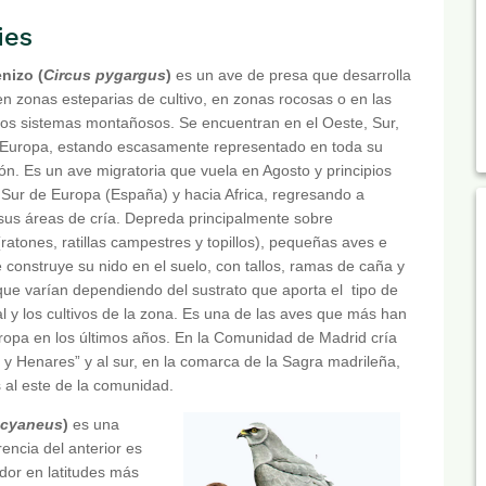
ies
nizo (
Circus pygargus
)
es un ave de presa que desarrolla
en zonas esteparias de cultivo, en zonas rocosas o en las
los sistemas montañosos. Se encuentran en el Oeste, Sur,
 Europa, estando escasamente representado en toda su
ión. Es un ave migratoria que vuela en Agosto y principios
 Sur de Europa (España) y hacia Africa, regresando a
a sus áreas de cría. Depreda principalmente sobre
atones, ratillas campestres y topillos), pequeñas aves e
 construye su nido en el suelo, con tallos, ramas de caña y
que varían dependiendo del sustrato que aporta el tipo de
l y los cultivos de la zona. Es una de las aves que más han
ropa en los últimos años. En la Comunidad de Madrid cría
 y Henares” y al sur, en la comarca de la Sagra madrileña,
 al este de la comunidad.
 cyaneus
)
es una
encia del anterior es
dor en latitudes más