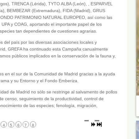
gos), TRENCA (Lérida), TYTO ALBA (León), , ESPARVEL
arifa), BEMBEZAR (Extremadura), FIDA (Madrid), GRUS
y FONDO PATRIMONIO NATURAL EUROPEO, así como las
A, UPA y COAG, aportando el importante papel de los
especies tan dependientes de cuestiones agrarias.
 del país por las diversas asociaciones locales y
adrid, GREFA ha continuado esta Campaña canualmente
smos públicos implicados en la conservación de la fauna y,
s en el sur de la Comunidad de Madrid gracias a la ayuda
rrama y su Entorno y el Fondo Emberiza.
dad de Madrid no sólo se restringe al salvamento de pollos
de censo, seguimiento de la productividad, control de
conocimiento de las especies; fenología, migración,
4
5
6
7
8