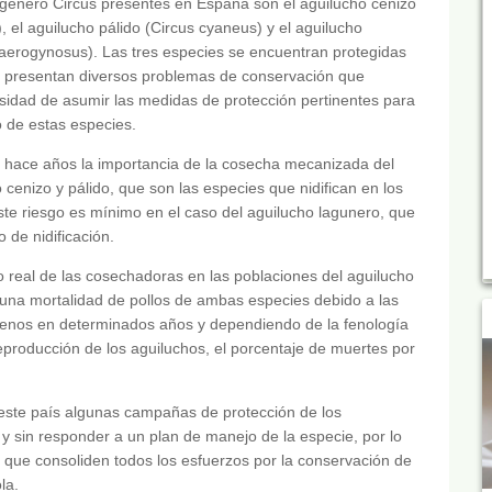
 género Circus presentes en España son el aguilucho cenizo
, el aguilucho pálido (Circus cyaneus) y el aguilucho
 aerogynosus). Las tres especies se encuentran protegidas
 presentan diversos problemas de conservación que
sidad de asumir las medidas de protección pertinentes para
o de estas especies.
e hace años la importancia de la cosecha mecanizada del
 cenizo y pálido, que son las especies que nidifican en los
Este riesgo es mínimo en el caso del aguilucho lagunero, que
 de nidificación.
to real de las cosechadoras en las poblaciones del aguilucho
e una mortalidad de pollos de ambas especies debido a las
 menos en determinados años y dependiendo de la fenología
 reproducción de los aguiluchos, el porcentaje de muertes por
 este país algunas campañas de protección de los
 y sin responder a un plan de manejo de la especie, por lo
que consoliden todos los esfuerzos por la conservación de
la.