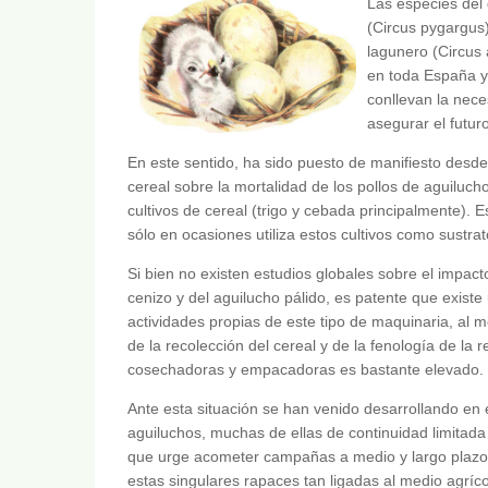
Las especies del
(Circus pygargus)
lagunero (Circus
en toda España y
conllevan la nece
asegurar el futur
En este sentido, ha sido puesto de manifiesto desd
cereal sobre la mortalidad de los pollos de aguilucho
cultivos de cereal (trigo y cebada principalmente). 
sólo en ocasiones utiliza estos cultivos como sustrato
Si bien no existen estudios globales sobre el impac
cenizo y del aguilucho pálido, es patente que exist
actividades propias de este tipo de maquinaria, al
de la recolección del cereal y de la fenología de la
cosechadoras y empacadoras es bastante elevado.
Ante esta situación se han venido desarrollando en
aguiluchos, muchas de ellas de continuidad limitada
que urge acometer campañas a medio y largo plazo 
estas singulares rapaces tan ligadas al medio agríco