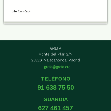
Life ConRaSi
GREFA
Monte del Pilar S/N
28220, Majadahonda, Madrid
grefa@grefa.org
TELÉFONO
91 638 75 50
GUARDIA
627 461 457