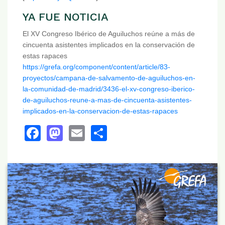
YA FUE NOTICIA
El XV Congreso Ibérico de Aguiluchos reúne a más de
cincuenta asistentes implicados en la conservación de
estas rapaces
https://grefa.org/component/content/article/83-
proyectos/campana-de-salvamento-de-aguiluchos-en-
la-comunidad-de-madrid/3436-el-xv-congreso-iberico-
de-aguiluchos-reune-a-mas-de-cincuenta-asistentes-
implicados-en-la-conservacion-de-estas-rapaces
Facebook
Mastodon
Email
Share