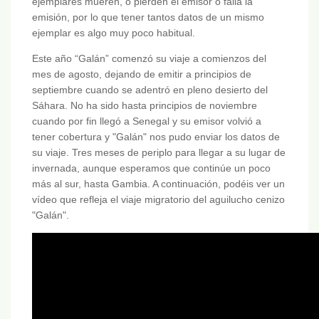
ejemplares mueren, o pierden el emisor o falla la
emisión, por lo que tener tantos datos de un mismo
ejemplar es algo muy poco habitual.
Este año “Galán” comenzó su viaje a comienzos del
mes de agosto, dejando de emitir a principios de
septiembre cuando se adentró en pleno desierto del
Sáhara. No ha sido hasta principios de noviembre
cuando por fin llegó a Senegal y su emisor volvió a
tener cobertura y "Galán" nos pudo enviar los datos de
su viaje. Tres meses de periplo para llegar a su lugar de
invernada, aunque esperamos que continúe un poco
más al sur, hasta Gambia. A continuación, podéis ver un
vídeo que refleja el viaje migratorio del aguilucho cenizo
"Galán".