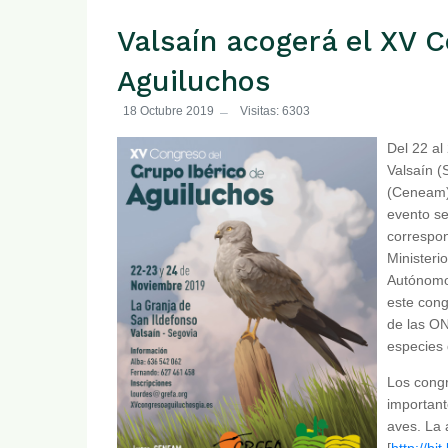
Valsaín acogerá el XV C
Aguiluchos
18 Octubre 2019
Visitas: 6303
Del 22 al
Valsaín (
(Ceneam) 
evento se
correspon
Ministeri
Autónomo
este cong
de las ON
especies
Los congr
important
aves. La 
[
http://bi