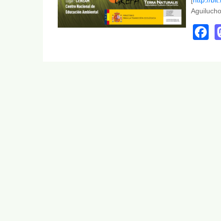
Aguiluch
F