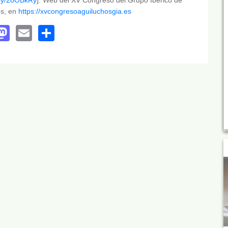
os, en
https://xvcongresoaguiluchosgia.es
acebook
Mastodon
Email
Share