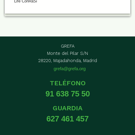
Life ConRaSi
GREFA
Monte del Pilar S/N
28220, Majadahonda, Madrid
grefa@grefa.org
TELÉFONO
91 638 75 50
GUARDIA
627 461 457