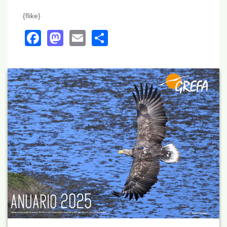
{flike}
Facebook
Mastodon
Email
Share