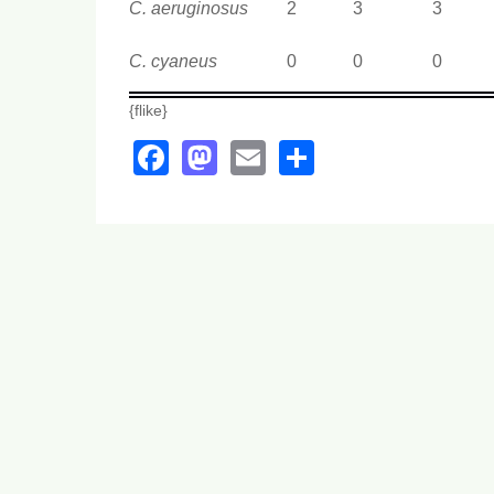
C. aeruginosus
2
3
3
C. cyaneus
0
0
0
{flike}
Facebook
Mastodon
Email
Share