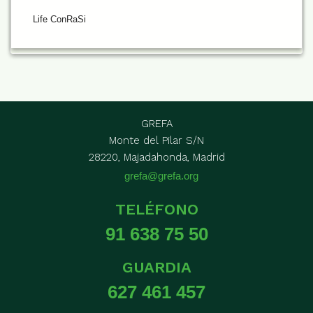
Life ConRaSi
GREFA
Monte del Pilar S/N
28220, Majadahonda, Madrid
grefa@grefa.org
TELÉFONO
91 638 75 50
GUARDIA
627 461 457