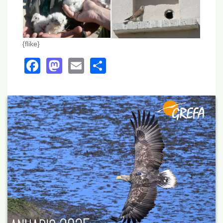
{flike}
Facebook
Mastodon
Email
Share