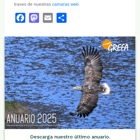
traves de nuestras
camaras web
.
Facebook
Mastodon
Email
Share
Descarga nuestro último anuario.