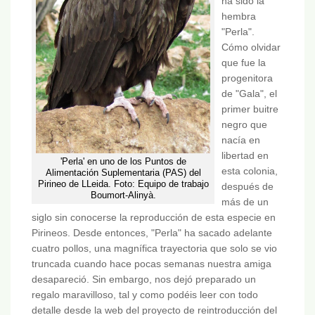
ha sido la
hembra
"Perla".
Cómo olvidar
que fue la
progenitora
de "Gala", el
primer buitre
negro que
nacía en
libertad en
'Perla' en uno de los Puntos de
esta colonia,
Alimentación Suplementaria (PAS) del
Pirineo de LLeida. Foto: Equipo de trabajo
después de
Boumort-Alinyà.
más de un
siglo sin conocerse la reproducción de esta especie en
Pirineos. Desde entonces, "Perla" ha sacado adelante
cuatro pollos, una magnífica trayectoria que solo se vio
truncada cuando hace pocas semanas nuestra amiga
desapareció. Sin embargo, nos dejó preparado un
regalo maravilloso, tal y como podéis leer con todo
detalle desde la web del proyecto de reintroducción del