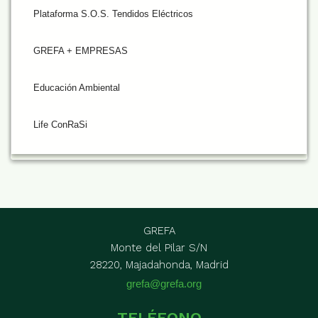
Plataforma S.O.S. Tendidos Eléctricos
GREFA + EMPRESAS
Educación Ambiental
Life ConRaSi
GREFA
Monte del Pilar S/N
28220, Majadahonda, Madrid
grefa@grefa.org
TELÉFONO