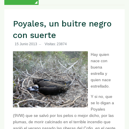
Poyales, un buitre negro
con suerte
15 Junio 2013
Visitas: 23874
Hay quien
nace con
buena
estrella y
quien nace
estrellado.
Y si no, que
se lo digan a
Poyales
(9VW) que se salvó por los pelos o mejor dicho, por las
plumas, de morir calcinado en el terrible incendio que
asoló el verano pasado las riberas del Cofio, en el oeste