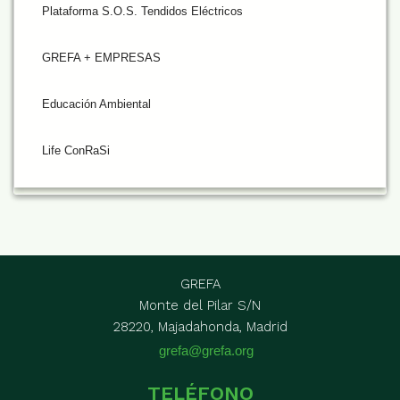
Plataforma S.O.S. Tendidos Eléctricos
GREFA + EMPRESAS
Educación Ambiental
Life ConRaSi
GREFA
Monte del Pilar S/N
28220, Majadahonda, Madrid
grefa@grefa.org
TELÉFONO