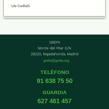
Life ConRaSi
GREFA
Monte del Pilar S/N
28220, Majadahonda, Madrid
grefa@grefa.org
TELÉFONO
91 638 75 50
GUARDIA
627 461 457