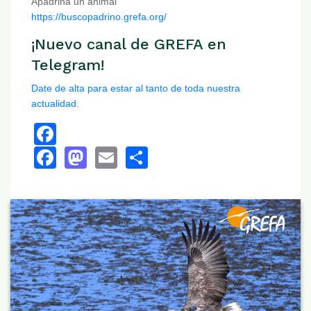
Apadrina un animal
https://buscopadrino.grefa.org/
¡Nuevo canal de GREFA en
Telegram!
Date de alta para estar al tanto de toda nuestra
actualidad.
Facebook
Facebook
Mastodon
Email
Share