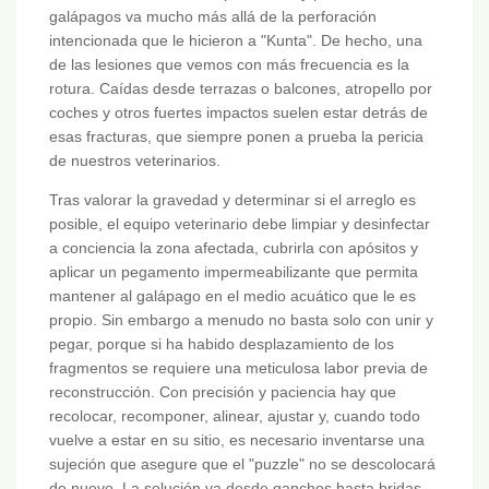
galápagos va mucho más allá de la perforación
intencionada que le hicieron a "Kunta". De hecho, una
de las lesiones que vemos con más frecuencia es la
rotura. Caídas desde terrazas o balcones, atropello por
coches y otros fuertes impactos suelen estar detrás de
esas fracturas, que siempre ponen a prueba la pericia
de nuestros veterinarios.
Tras valorar la gravedad y determinar si el arreglo es
posible, el equipo veterinario debe limpiar y desinfectar
a conciencia la zona afectada, cubrirla con apósitos y
aplicar un pegamento impermeabilizante que permita
mantener al galápago en el medio acuático que le es
propio. Sin embargo a menudo no basta solo con unir y
pegar, porque si ha habido desplazamiento de los
fragmentos se requiere una meticulosa labor previa de
reconstrucción. Con precisión y paciencia hay que
recolocar, recomponer, alinear, ajustar y, cuando todo
vuelve a estar en su sitio, es necesario inventarse una
sujeción que asegure que el "puzzle" no se descolocará
de nuevo. La solución va desde ganchos hasta bridas