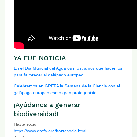
YA FUE NOTICIA
En el Día Mundial del Agua os mostramos qué hacemos
para favorecer al galápago europeo
Celebramos en GREFA la Semana de la Ciencia con el
galápago europeo como gran protagonista
¡Ayúdanos a generar
biodiversidad!
Hazte socio
https://www.grefa.org/haztesocio.html