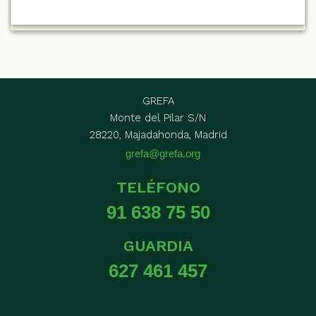
GREFA
Monte del Pilar S/N
28220, Majadahonda, Madrid
grefa@grefa.org
TELÉFONO
91 638 75 50
GUARDIA
627 461 457