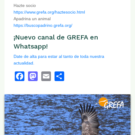
Hazte socio
https://www.grefa.org/haztesocio.html
Apadrina un animal
https://buscopadrino.grefa.org/
¡Nuevo canal de GREFA en
Whatsapp!
Date de alta para estar al tanto de toda nuestra
actualidad.
Facebook
Mastodon
Email
Share