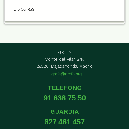
Life ConRaSi
GREFA
Monte del Pilar S/N
28220, Majadahonda, Madrid
grefa@grefa.org
TELÉFONO
91 638 75 50
GUARDIA
627 461 457