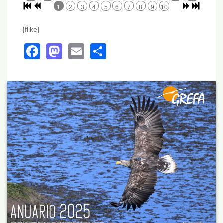
1
2
3
4
5
6
7
8
9
10
{flike}
Facebook
Mastodon
Email
Share