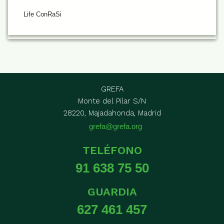
Life ConRaSi
GREFA
Monte del Pilar S/N
28220, Majadahonda, Madrid
grefa@grefa.org
TELÉFONO
91 638 75 50
GUARDIA
627 461 457