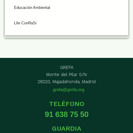
Educación Ambiental
Life ConRaSi
GREFA
Monte del Pilar S/N
28220, Majadahonda, Madrid
grefa@grefa.org
TELÉFONO
91 638 75 50
GUARDIA