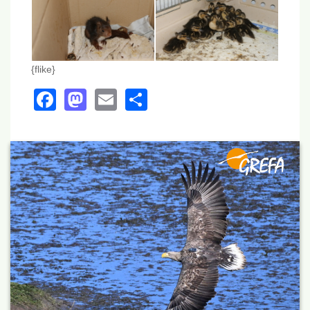
{flike}
Facebook
Mastodon
Email
Share