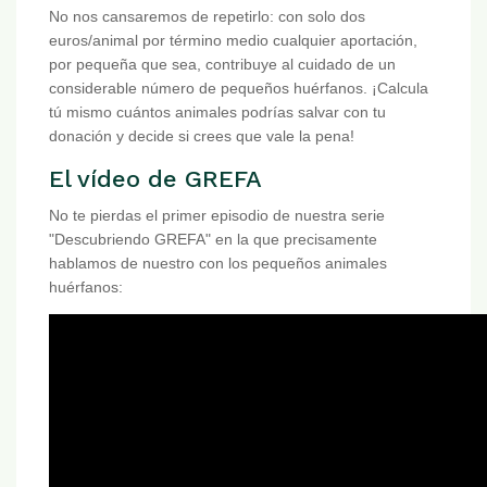
No nos cansaremos de repetirlo: con solo dos
euros/animal por término medio cualquier aportación,
por pequeña que sea, contribuye al cuidado de un
considerable número de pequeños huérfanos. ¡Calcula
tú mismo cuántos animales podrías salvar con tu
donación y decide si crees que vale la pena!
El vídeo de GREFA
No te pierdas el primer episodio de nuestra serie
"Descubriendo GREFA" en la que precisamente
hablamos de nuestro con los pequeños animales
huérfanos: