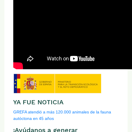
YA FUE NOTICIA
GREFA atendió a más 120.000 animales de la fauna
autóctona en 45 años
¡Ayúdanos a generar