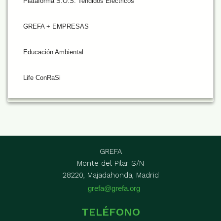
Plataforma S.O.S. Tendidos Eléctricos
GREFA + EMPRESAS
Educación Ambiental
Life ConRaSi
GREFA
Monte del Pilar S/N
28220, Majadahonda, Madrid
grefa@grefa.org
TELÉFONO