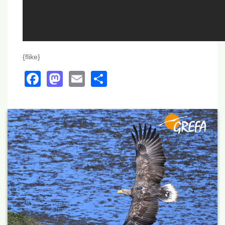
{flike}
Facebook
Mastodon
Email
Share