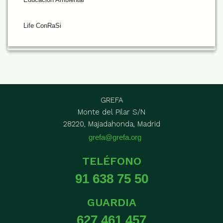
Life ConRaSi
GREFA
Monte del Pilar S/N
28220, Majadahonda, Madrid
grefa@grefa.org
TELÉFONO
91 638 75 50
GUARDIA
627 461 457