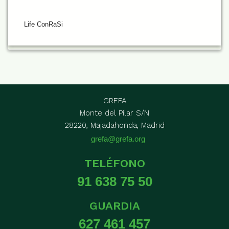
Life ConRaSi
GREFA
Monte del Pilar S/N
28220, Majadahonda, Madrid
grefa@grefa.org
TELÉFONO
91 638 75 50
GUARDIA
627 461 457