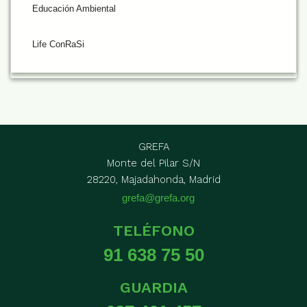
Educación Ambiental
Life ConRaSi
GREFA
Monte del Pilar S/N
28220, Majadahonda, Madrid
grefa@grefa.org
TELÉFONO
91 638 75 50
GUARDIA