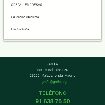
GREFA + EMPRESAS
Educación Ambiental
Life ConRaSi
GREFA
Monte del Pilar S/N
28220, Majadahonda, Madrid
grefa@grefa.org
TELÉFONO
91 638 75 50