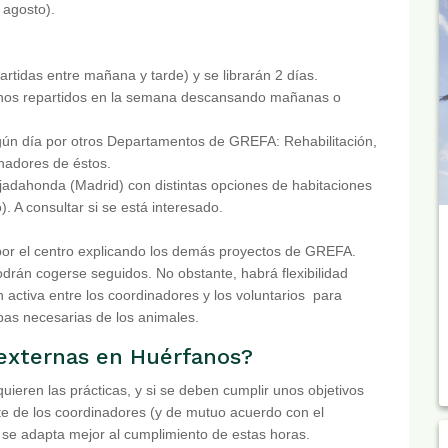
 agosto).
partidas entre mañana y tarde) y se librarán 2 días.
urnos repartidos en la semana descansando mañanas o
algún día por otros Departamentos de GREFA: Rehabilitación,
inadores de éstos.
adahonda (Madrid) con distintas opciones de habitaciones
. A consultar si se está interesado.
 por el centro explicando los demás proyectos de GREFA.
podrán cogerse seguidos. No obstante, habrá flexibilidad
n activa entre los coordinadores y los voluntarios para
bas necesarias de los animales.
 externas en Huérfanos?
uieren las prácticas, y si se deben cumplir unos objetivos
rte de los coordinadores (y de mutuo acuerdo con el
ue se adapta mejor al cumplimiento de estas horas.