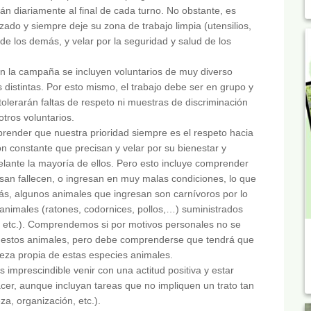
rán diariamente al final de cada turno. No obstante, es
zado y siempre deje su zona de trabajo limpia (utensilios,
o de los demás, y velar por la seguridad y salud de los
En la campaña se incluyen voluntarios de muy diverso
s distintas. Por esto mismo, el trabajo debe ser en grupo y
tolerarán faltas de respeto ni muestras de discriminación
otros voluntarios.
prender que nuestra prioridad siempre es el respeto hacia
ón constante que precisan y velar por su bienestar y
ante la mayoría de ellos. Pero esto incluye comprender
an fallecen, o ingresan en muy malas condiciones, lo que
ás, algunos animales que ingresan son carnívoros por lo
animales (ratones, codornices, pollos,…) suministrados
 etc.). Comprendemos si por motivos personales no se
a estos animales, pero debe comprenderse que tendrá que
aleza propia de estas especies animales.
 imprescindible venir con una actitud positiva y estar
hacer, aunque incluyan tareas que no impliquen un trato tan
za, organización, etc.).