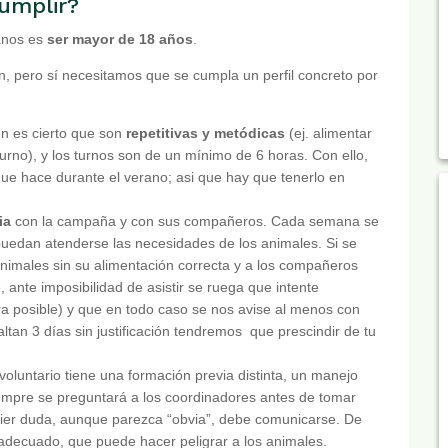
cumplir?
fanos es
ser mayor de 18 años
.
n, pero sí necesitamos que se cumpla un perfil concreto por
n es cierto que son
repetitivas y metódicas
(ej. alimentar
rno), y los turnos son de un mínimo de 6 horas. Con ello,
que hace durante el verano; asi que hay que tenerlo en
ia
con la campaña y con sus compañeros. Cada semana se
puedan atenderse las necesidades de los animales. Si se
nimales sin su alimentación correcta y a los compañeros
 ante imposibilidad de asistir se ruega que intente
era posible) y que en todo caso se nos avise al menos con
ltan 3 días sin justificación tendremos que prescindir de tu
voluntario tiene una formación previa distinta, un manejo
iempre se preguntará a los coordinadores antes de tomar
uier duda, aunque parezca “obvia”, debe comunicarse. De
adecuado, que puede hacer peligrar a los animales.