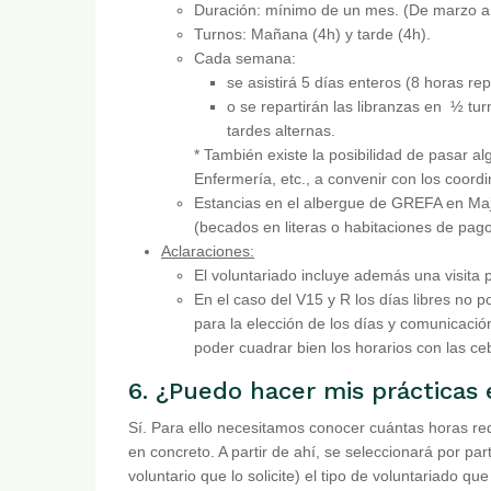
Duración: mínimo de un mes. (De marzo a
Turnos: Mañana (4h) y tarde (4h).
Cada semana:
se asistirá 5 días enteros (8 horas re
o se repartirán las libranzas en ½ t
tardes alternas.
* También existe la posibilidad de pasar 
Enfermería, etc., a convenir con los coord
Estancias en el albergue de GREFA en Maj
(becados en literas o habitaciones de pago)
Aclaraciones:
El voluntariado incluye además una visita
En el caso del V15 y R los días libres no 
para la elección de los días y comunicació
poder cuadrar bien los horarios con las ce
6. ¿Puedo hacer mis prácticas
Sí. Para ello necesitamos conocer cuántas horas req
en concreto. A partir de ahí, se seleccionará por pa
voluntario que lo solicite) el tipo de voluntariado q