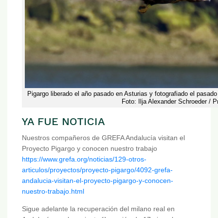
Pigargo liberado el año pasado en Asturias y fotografiado el pasado 
Foto: Ilja Alexander Schroeder / P
YA FUE NOTICIA
Nuestros compañeros de GREFA Andalucía visitan el
Proyecto Pigargo y conocen nuestro trabajo
https://www.grefa.org/noticias/129-otros-
articulos/proyectos/proyecto-pigargo/4092-grefa-
andalucia-visitan-el-proyecto-pigargo-y-conocen-
nuestro-trabajo.html
Sigue adelante la recuperación del milano real en