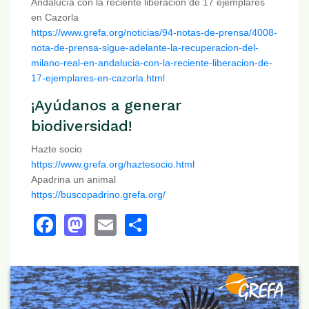
Andalucía con la reciente liberación de 17 ejemplares
en Cazorla
https://www.grefa.org/noticias/94-notas-de-prensa/4008-
nota-de-prensa-sigue-adelante-la-recuperacion-del-
milano-real-en-andalucia-con-la-reciente-liberacion-de-
17-ejemplares-en-cazorla.html
¡Ayúdanos a generar
biodiversidad!
Hazte socio
https://www.grefa.org/haztesocio.html
Apadrina un animal
https://buscopadrino.grefa.org/
Facebook
Mastodon
Email
Share