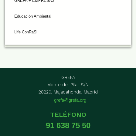
GREFA + EMPRESAS
Educación Ambiental
Life ConRaSi
GREFA
Monte del Pilar S/N
28220, Majadahonda, Madrid
grefa@grefa.org
TELÉFONO
91 638 75 50