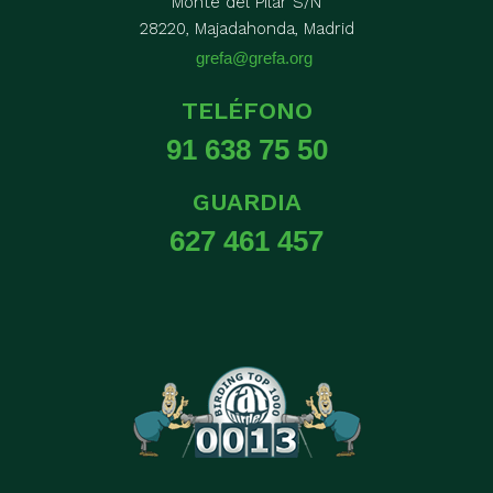
Monte del Pilar S/N
28220, Majadahonda, Madrid
grefa@grefa.org
TELÉFONO
91 638 75 50
GUARDIA
627 461 457