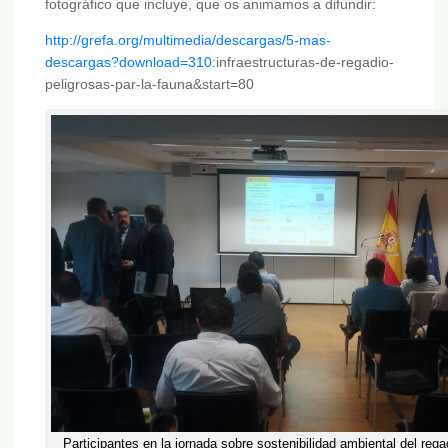
fotográfico que incluye, que os animamos a difundir:
http://grefa.org/multimedia/descargas/5-mas-
descargas?download=310
:infraestructuras-de-regadio-
peligrosas-par-la-fauna&start=80
Participantes en la jornada sobre sostenibilidad ambiental del rega