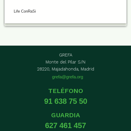
Life ConRaSi
GREFA
Monte del Pilar S/N
28220, Majadahonda, Madrid
grefa@grefa.org
TELÉFONO
91 638 75 50
GUARDIA
627 461 457