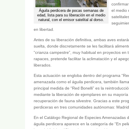
confirmar
el medio 
Águila perdicera de pocas semanas de
edad, lista para su liberación en el medio
satelital
natural, con el emisor satelital al dorso.
seguimie
en libertad.
Antes de su liberación definitiva, ambas aves estará
suelta, donde discretamente se les facilitará alime
“crianza campestre”, muy habitual en proyectos en 
rapaces, pretende facilitar la aclimatación y el ape
liberados.
Esta actuación se engloba dentro del programa “Red
amenazada como el águila perdicera, también llamad
principal medida de “Red Bonelli” es la reintroducci
mediante la liberación de ejemplares en su mayoría 
recuperación de fauna silvestre. Gracias a este pro
perdiceras en tres comunidades autónomas: Madrid,
En el Catálogo Regional de Especies Amenazadas de
águila perdicera aparece en la categoría de “En peli