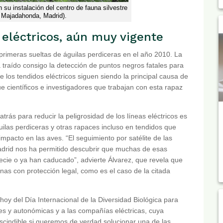
 su instalación del centro de fauna silvestre
Majadahonda, Madrid).
eléctricos, aún muy vigente
 primeras sueltas de águilas perdiceras en el año 2010. La
traído consigo la detección de puntos negros fatales para
 los tendidos eléctricos siguen siendo la principal causa de
e científicos e investigadores que trabajan con esta rapaz
trás para reducir la peligrosidad de los líneas eléctricos es
uilas perdiceras y otras rapaces incluso en tendidos que
mpacto en las aves. “El seguimiento por satélite de las
adrid nos ha permitido descubrir que muchas de esas
ecie o ya han caducado”, advierte Álvarez, que revela que
as con protección legal, como es el caso de la citada
y del Día Internacional de la Diversidad Biológica para
es y autonómicas y a las compañías eléctricas, cuya
scindible si queremos de verdad solucionar una de las