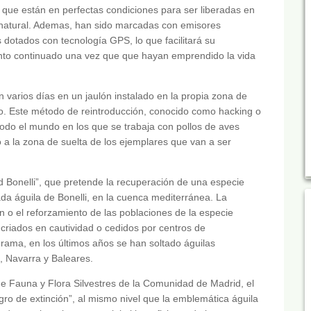
 que están en perfectas condiciones para ser liberadas en
natural. Ademas, han sido marcadas con emisores
es dotados con tecnología GPS, lo que facilitará su
nto continuado una vez que que hayan emprendido la vida
n varios días en un jaulón instalado en la propia zona de
nto. Este método de reintroducción, conocido como hacking o
todo el mundo en los que se trabaja con pollos de aves
go a la zona de suelta de los ejemplares que van a ser
 Bonelli”, que pretende la recuperación de una especie
a águila de Bonelli, en la cuenca mediterránea. La
ón o el reforzamiento de las poblaciones de la especie
criados en cautividad o cedidos por centros de
grama, en los últimos años se han soltado águilas
 Navarra y Baleares.
 Fauna y Flora Silvestres de la Comunidad de Madrid, el
gro de extinción”, al mismo nivel que la emblemática águila