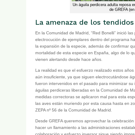
Un águila perdicera adulta reposa en
de GREFA (en 
La amenaza de los tendidos 
En la Comunidad de Madrid, “Red Bonelli” inició las
electrocución de ejemplares dentro del programa ha 
la expansión de la especie, además de confirmar que
mortalidad de esta especie en España, algo de lo qu
vienen alertando desde hace años.
La realidad es que el esfuerzo realizado estos años a
aún insuficiente, ya que siguen electrocutándose ág
fueron intervenidos en el pasado para minimizar su i
águilas perdiceras liberadas en la Comunidad de M
medidas correctoras se aplicaron mal para esta esp
las aves están muriendo por esta causa hasta en zon
ZEPA nº 56 de la Comunidad de Madrid.
Desde GREFA queremos aprovechar la celebración ho
hacer un llamamiento a las administraciones estatal
colaboración y esfuerzo inversor sigue siendo impre