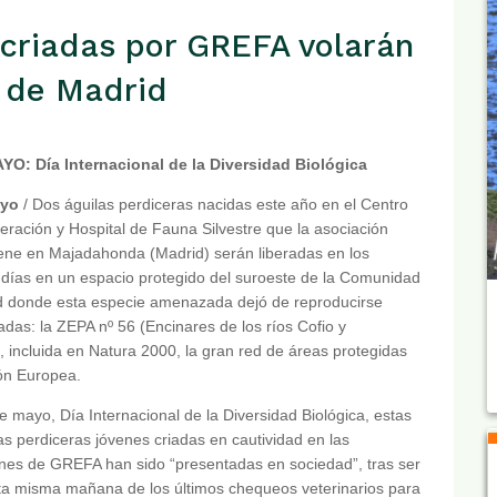
 criadas por GREFA volarán
d de Madrid
YO: Día Internacional de la Diversidad Biológica
ayo
/ Dos águilas perdiceras nacidas este año en el Centro
ración y Hospital de Fauna Silvestre que la asociación
ene en Majadahonda (Madrid) serán liberadas en los
días en un espacio protegido del suroeste de la Comunidad
d donde esta especie amenazada dejó de reproducirse
das: la ZEPA nº 56 (Encinares de los ríos Cofio y
, incluida en Natura 2000, la gran red de áreas protegidas
ón Europea.
e mayo, Día Internacional de la Diversidad Biológica, estas
as perdiceras jóvenes criadas en cautividad en las
ones de GREFA han sido “presentadas en sociedad”, tras ser
ta misma mañana de los últimos chequeos veterinarios para