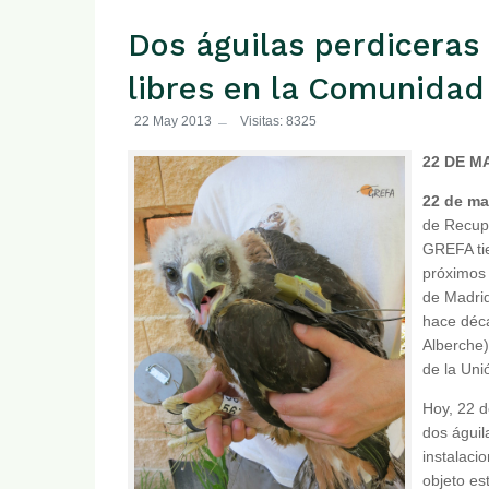
Dos águilas perdiceras
libres en la Comunida
22 May 2013
Visitas: 8325
22 DE MA
22 de m
de Recupe
GREFA ti
próximos 
de Madri
hace déca
Alberche)
de la Uni
Hoy, 22 d
dos águil
instalaci
objeto es