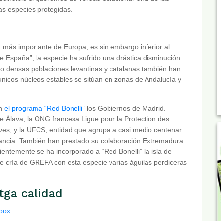
s especies protegidas.
la más importante de Europa, es sin embargo inferior al
de España”, la especie ha sufrido una drástica disminución
año densas poblaciones levantinas y catalanas también han
nicos núcleos estables se sitúan en zonas de Andalucía y
en
el programa “Red Bonelli”
los Gobiernos de Madrid,
de Álava, la ONG francesa Ligue pour la Protection des
ves, y la UFCS, entidad que agrupa a casi medio centenar
rancia. También han prestado su colaboración Extremadura,
entemente se ha incorporado a “Red Bonelli” la isla de
 de cría de GREFA con esta especie varias águilas perdiceras
tga calidad
pbox