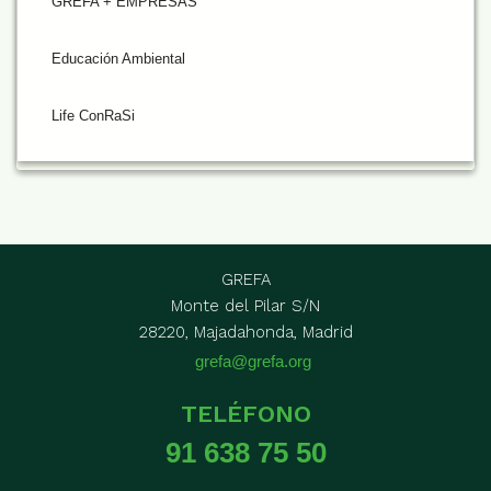
GREFA + EMPRESAS
Educación Ambiental
Life ConRaSi
GREFA
Monte del Pilar S/N
28220, Majadahonda, Madrid
grefa@grefa.org
TELÉFONO
91 638 75 50