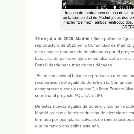
Imagen de fototrampeo de una de las pa
en la Comunidad de Madrid y sus dos pol
macho "Bélmez", ambos reintroducidos, y
GREFA 
16 de julio de 2020, Madrid
/ Siete pollos de águil
reproductora de 2020 en la Comunidad de Madrid, gr
esta especie amenazada desplegadas por el proyecto
Esta cifra de pollos volados no se alcanzaba con l
Bonelli desde hace más de tres décadas.
“Es un sensacional balance reproductivo que nos ha
recuperación del águila de Bonelli en la Comunidad
desaparecer a escala regional”, afirma Ernesto Álv
coordina el proyecto AQUILA a-LIFE.
De estas nuevas águilas de Bonelli, cinco han nacid
Madrid gracias a la reintroducción de ejemplares e
formada por ejemplares salvajes no reintroducidos 
que ha tenido dos pollos este año.