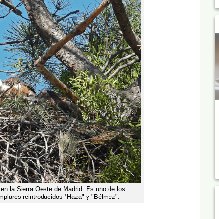
o en la Sierra Oeste de Madrid. Es uno de los
emplares reintroducidos "Haza" y "Bélmez".